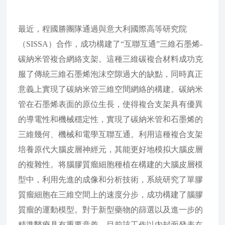
最近，程國勝團隊通過與意大利國際高等研究院
（SISSA）合作，成功構建了“互聯互通”三維石墨烯-
碳納米管複合網絡支架。這種三維碳複合材料成功克
服了傳統三維石墨烯泡沫空隙過大的缺點，同時真正
意義上實現了碳納米管三維空間網絡的構建。碳納米
管在石墨烯表面的原位生長，使得複合支架具有優異
的導電性和機械穩定性，實現了碳納米管和石墨烯的
三維幾何、機械和電學互聯互通。利用這種複合支架
培養原代大腦皮層神經元，其能更好地模拟大腦皮層
的複雜性。将腦膠質瘤細胞種植在構建的大腦皮層模
型中，利用先進的成像和分析技術，系統研究了單膠
質瘤細胞在三維空間上的速度分步，成功構建了腦膠
質瘤的運動模型。對于新型藥物的篩選以及進一步的
精準醫療具有重要意義。目前該工作以内封面發表在