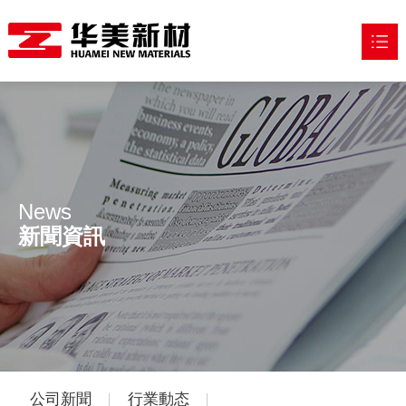
網站首頁
走進華美

産品中心

News
應用領域

新聞資訊
新聞中心

加入我們

公司新聞
行業動态