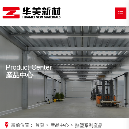
網站首頁
走進華美

産品中心

Product Center
應用領域

産品中心
新聞中心

加入我們

當前位置：
首頁
>
産品中心
>
熱塑系列産品