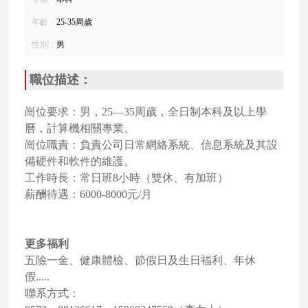
年齡：
25-35周歲
性别：
男
職位描述：
崗位要求：男，25—35周歲，全日制本科及以上學
曆，計算機相關專業。
崗位職責：負責公司日常網絡系統、信息系統及其設
備硬件和軟件的維護。
工作時長：常日班8小時（雙休、有加班）
薪酬待遇：6000-8000元/月
更多福利
五險一金、健康體檢、節假日及生日福利、年休
假.....
聯系方式：