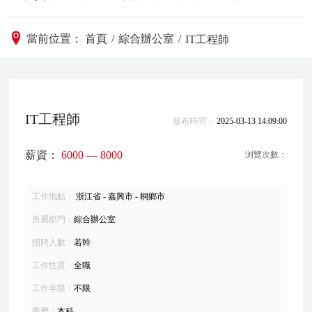
當前位置：
首頁
/
綜合辦公室
/
IT工程師
IT工程師
發布時間：
2025-03-13 14:09:00
薪資：
6000 — 8000
浏覽次數：
工作地點：
浙江省 - 嘉興市 - 桐鄉市
所屬部門：
綜合辦公室
招聘人數：
若幹
工作性質：
全職
工作年限：
不限
學曆：
本科