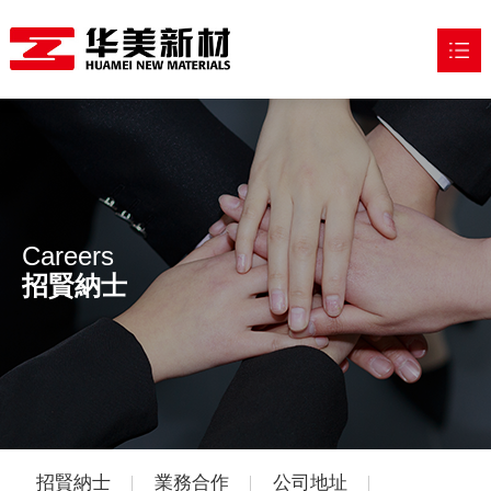
網站首頁
走進華美

産品中心

Careers
應用領域

招賢納士
新聞中心

加入我們

招賢納士
業務合作
公司地址