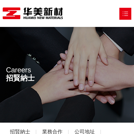
網站首頁
走進華美

産品中心

Careers
應用領域

招賢納士
新聞中心

加入我們

招賢納士
業務合作
公司地址