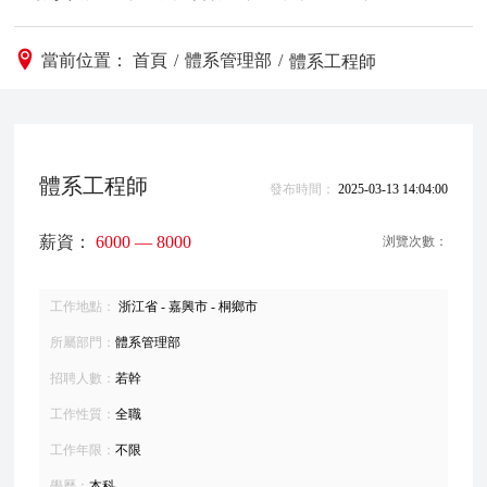
當前位置：
首頁
/
體系管理部
/
體系工程師
體系工程師
發布時間：
2025-03-13 14:04:00
薪資：
6000 — 8000
浏覽次數：
工作地點：
浙江省 - 嘉興市 - 桐鄉市
所屬部門：
體系管理部
招聘人數：
若幹
工作性質：
全職
工作年限：
不限
學曆：
本科